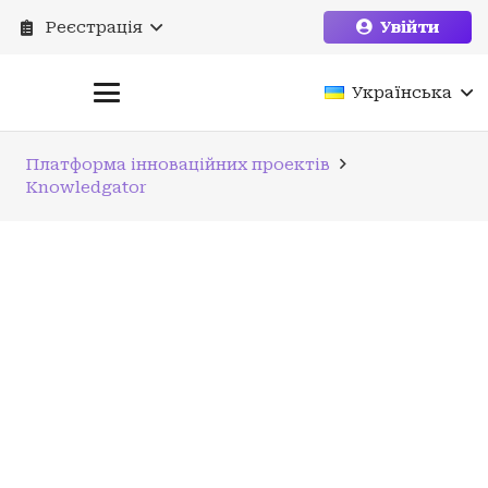
Реєстрація
Увійти
Українська
Платформа інноваційних проектів
Knowledgator
Knowl
edgato
r
Готовність /
Необхідна сума